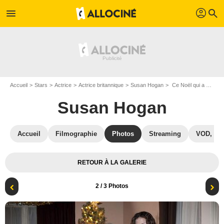
profil
menu
search
Accueil
Stars
Actrice
Actrice britannique
Susan Hogan
Ce Noël qui a changé ma vie : Photo Susan Hogan, Emmanuelle Vaugier
Susan Hogan
Accueil
Filmographie
Photos
Streaming
VOD, DV
RETOUR À LA GALERIE
2
/ 3 Photos