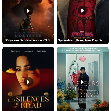
L'Odyssée Bande-annonce VO STFR
Spider-Man: Brand New Day Bande-annonce VO STFR