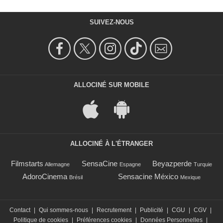
SUIVEZ-NOUS
ALLOCINÉ SUR MOBILE
ALLOCINÉ À L'ÉTRANGER
Filmstarts
SensaCine
Beyazperde
Allemagne
Espagne
Turquie
AdoroCinema
Sensacine México
Brésil
Mexique
Contact
|
Qui sommes-nous
|
Recrutement
|
Publicité
|
CGU
|
CGV
|
Politique de cookies
|
Préférences cookies
|
Données Personnelles
|