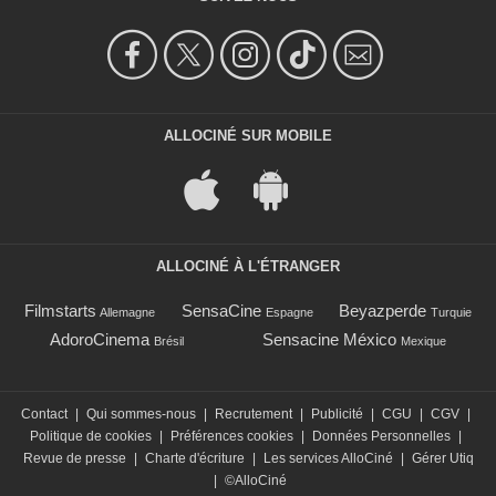
ALLOCINÉ SUR MOBILE
ALLOCINÉ À L'ÉTRANGER
Filmstarts
SensaCine
Beyazperde
Allemagne
Espagne
Turquie
AdoroCinema
Sensacine México
Brésil
Mexique
Contact
|
Qui sommes-nous
|
Recrutement
|
Publicité
|
CGU
|
CGV
|
Politique de cookies
|
Préférences cookies
|
Données Personnelles
|
Revue de presse
|
Charte d'écriture
|
Les services AlloCiné
|
Gérer Utiq
|
©AlloCiné