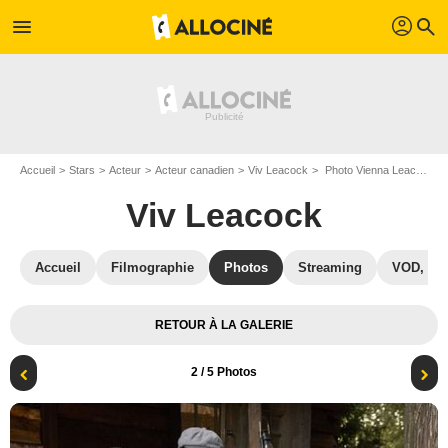
profil
menu
search
Accueil
Stars
Acteur
Acteur canadien
Viv Leacock
Photo Vienna Leacock, Viv Leacock, Natasha Burnett, Elias Leacock
Viv Leacock
Accueil
Filmographie
Photos
Streaming
VOD, DV
RETOUR À LA GALERIE
2
/ 5 Photos