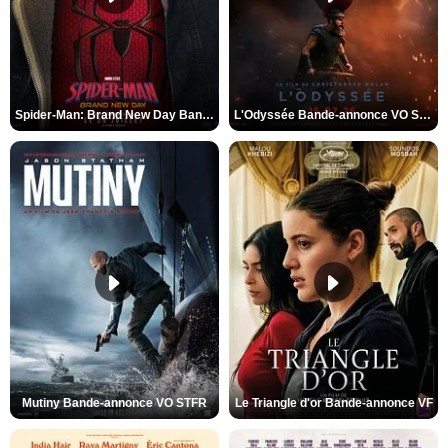
Spider-Man: Brand New Day Bande-annonce VO STFR
L'Odyssée Bande-annonce VO STFR
Mutiny Bande-annonce VO STFR
Le Triangle d'or Bande-annonce VF