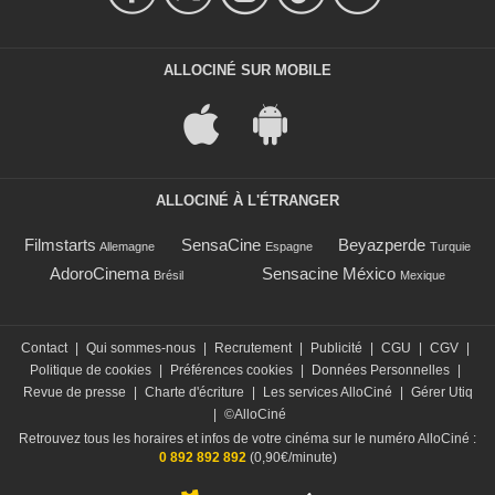
ALLOCINÉ SUR MOBILE
ALLOCINÉ À L'ÉTRANGER
Filmstarts
SensaCine
Beyazperde
Allemagne
Espagne
Turquie
AdoroCinema
Sensacine México
Brésil
Mexique
Contact
|
Qui sommes-nous
|
Recrutement
|
Publicité
|
CGU
|
CGV
|
Politique de cookies
|
Préférences cookies
|
Données Personnelles
|
Revue de presse
|
Charte d'écriture
|
Les services AlloCiné
|
Gérer Utiq
|
©AlloCiné
Retrouvez tous les horaires et infos de votre cinéma sur le numéro AlloCiné :
0 892 892 892
(0,90€/minute)