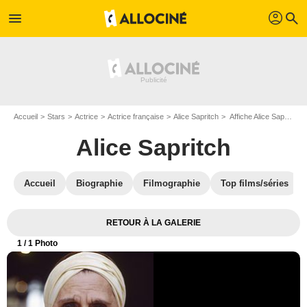
profil
menu
search
Accueil
Stars
Actrice
Actrice française
Alice Sapritch
Affiche Alice Sapritch
Alice Sapritch
Accueil
Biographie
Filmographie
Top films/séries
RETOUR À LA GALERIE
1
/ 1 Photo