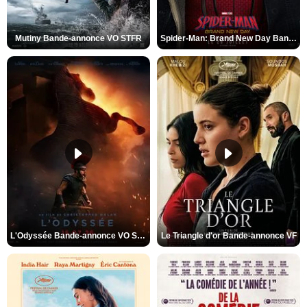
Mutiny Bande-annonce VO STFR
Spider-Man: Brand New Day Bande-annonce VO STFR
L'Odyssée Bande-annonce VO STFR
Le Triangle d'or Bande-annonce VF