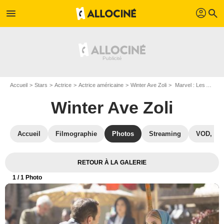
profil
menu
search
Accueil
Stars
Actrice
Actrice américaine
Winter Ave Zoli
Marvel : Les Agents du S.H.I.E.L.D. : Photo Clark Gregg, Winter Ave Zoli
Winter Ave Zoli
Accueil
Filmographie
Photos
Streaming
VOD, DV
RETOUR À LA GALERIE
1
/ 1 Photo