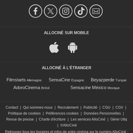
ALLOCINÉ SUR MOBILE
ALLOCINÉ À L'ÉTRANGER
Filmstarts
SensaCine
Beyazperde
Allemagne
Espagne
Turquie
AdoroCinema
Sensacine México
Brésil
Mexique
Contact
|
Qui sommes-nous
|
Recrutement
|
Publicité
|
CGU
|
CGV
|
Politique de cookies
|
Préférences cookies
|
Données Personnelles
|
Revue de presse
|
Charte d'écriture
|
Les services AlloCiné
|
Gérer Utiq
|
©AlloCiné
Retrouvez tous les horaires et infos de votre cinéma sur le numéro AlloCiné :