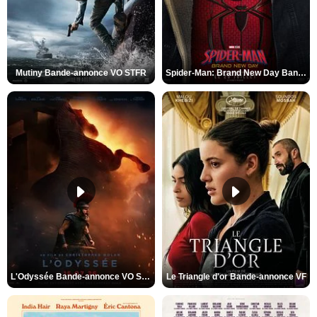
Mutiny Bande-annonce VO STFR
Spider-Man: Brand New Day Bande-annonce VO STFR
L'Odyssée Bande-annonce VO STFR
Le Triangle d'or Bande-annonce VF