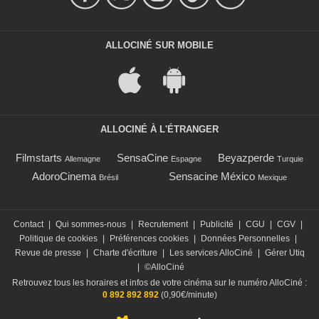
ALLOCINÉ SUR MOBILE
ALLOCINÉ À L'ÉTRANGER
Filmstarts
SensaCine
Beyazperde
Allemagne
Espagne
Turquie
AdoroCinema
Sensacine México
Brésil
Mexique
Contact
|
Qui sommes-nous
|
Recrutement
|
Publicité
|
CGU
|
CGV
|
Politique de cookies
|
Préférences cookies
|
Données Personnelles
|
Revue de presse
|
Charte d'écriture
|
Les services AlloCiné
|
Gérer Utiq
|
©AlloCiné
Retrouvez tous les horaires et infos de votre cinéma sur le numéro AlloCiné :
0 892 892 892
(0,90€/minute)