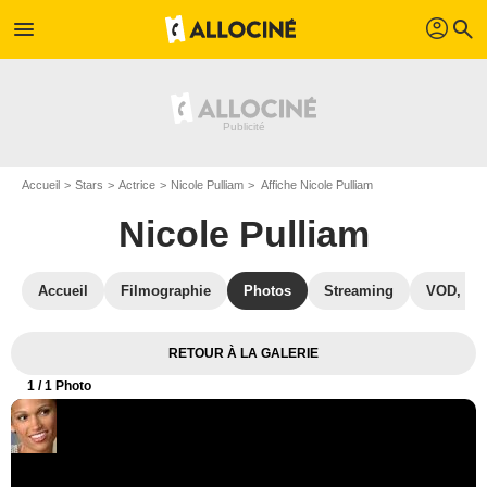
profil
menu
search
Accueil
Stars
Actrice
Nicole Pulliam
Affiche Nicole Pulliam
Nicole Pulliam
Accueil
Filmographie
Photos
Streaming
VOD, DV
RETOUR À LA GALERIE
1
/ 1 Photo