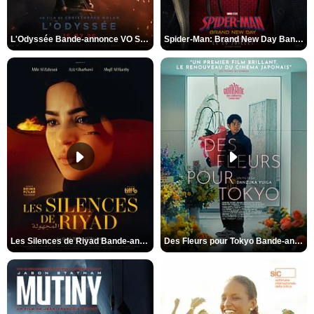
L'Odyssée Bande-annonce VO STFR
Spider-Man: Brand New Day Bande-annonce VO STFR
Les Silences de Riyad Bande-annonce VO STFR
Des Fleurs pour Tokyo Bande-annonce VO STFR