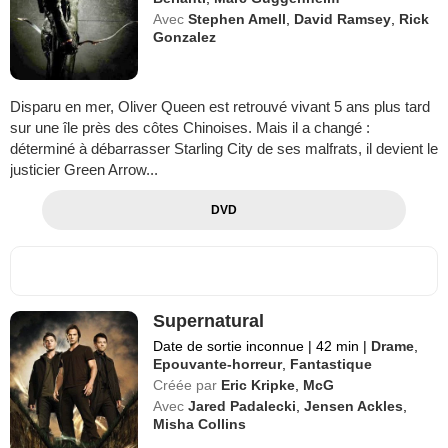
Avec
Stephen Amell
,
David Ramsey
,
Rick
Gonzalez
Disparu en mer, Oliver Queen est retrouvé vivant 5 ans plus tard
sur une île près des côtes Chinoises. Mais il a changé :
déterminé à débarrasser Starling City de ses malfrats, il devient le
justicier Green Arrow...
DVD
Supernatural
Date de sortie inconnue
|
42 min
|
Drame
,
Epouvante-horreur
,
Fantastique
Créée par
Eric Kripke
,
McG
Avec
Jared Padalecki
,
Jensen Ackles
,
Misha Collins