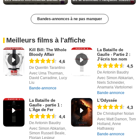
Bandes-annonces à ne pas manquer
Meilleurs films à l'affiche
Kill Bill: The Whole
La Bataille de
Bloody Affair
Gaulle - Partie 2 :
J’écris ton nom
4,6
4,5
De Quentin Tarantino
De Antonin Baudry
Avec Uma Thurman,
David Carradine, Lucy
Avec Simon Abkarian,
Liu
Niels Schneider,
Anamaria Vartolomei
Bande-annonce
Bande-annonce
La Bataille de
L'Odyssée
Gaulle - partie 1 :
4,3
L'Âge de Fer
De Christopher Nolan
4,4
Avec Matt Damon, Tom
De Antonin Baudry
Holland, Anne
Avec Simon Abkarian,
Hathaway
Simon Russell Beale,
Bande-annonce
Florian Lesieur