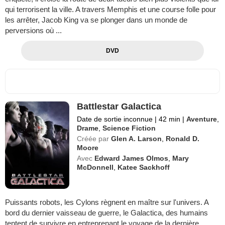
qui terrorisent la ville. A travers Memphis et une course folle pour
les arrêter, Jacob King va se plonger dans un monde de
perversions où ...
DVD
Battlestar Galactica
Date de sortie inconnue
|
42 min
|
Aventure
,
Drame
,
Science Fiction
Créée par
Glen A. Larson
,
Ronald D.
Moore
Avec
Edward James Olmos
,
Mary
McDonnell
,
Katee Sackhoff
Puissants robots, les Cylons règnent en maître sur l'univers. A
bord du dernier vaisseau de guerre, le Galactica, des humains
tentent de survivre en entreprenant le voyage de la dernière