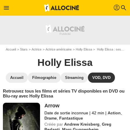
profil
menu
search
Accueil
Stars
Actrice
Actrice américaine
Holly Elissa
Holly Elissa : ses Blu-Ray, DVD, VOD, SVOD
Holly Elissa
Accueil
Filmographie
Streaming
VOD, DVD
Retrouvez tous les films et séries TV disponibles en DVD ou
Blu-ray avec Holly Elissa
Arrow
Date de sortie inconnue
|
42 min
|
Action
,
Drame
,
Fantastique
Créée par
Andrew Kreisberg
,
Greg
Berlanti
,
Marc Guggenheim