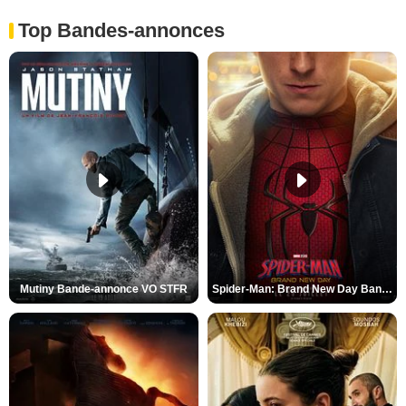
Top Bandes-annonces
Mutiny Bande-annonce VO STFR
Spider-Man: Brand New Day Bande-annonce VO STFR