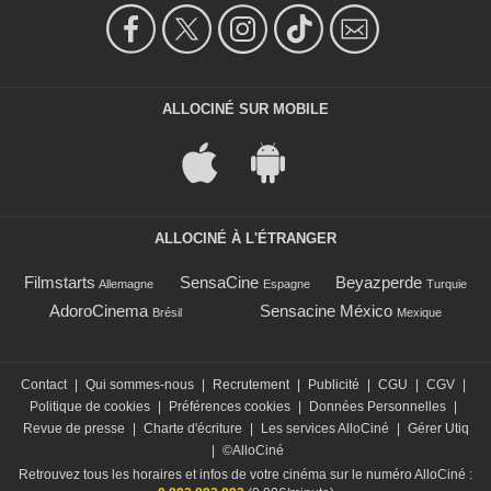
ALLOCINÉ SUR MOBILE
ALLOCINÉ À L'ÉTRANGER
Filmstarts
SensaCine
Beyazperde
Allemagne
Espagne
Turquie
AdoroCinema
Sensacine México
Brésil
Mexique
Contact
|
Qui sommes-nous
|
Recrutement
|
Publicité
|
CGU
|
CGV
|
Politique de cookies
|
Préférences cookies
|
Données Personnelles
|
Revue de presse
|
Charte d'écriture
|
Les services AlloCiné
|
Gérer Utiq
|
©AlloCiné
Retrouvez tous les horaires et infos de votre cinéma sur le numéro AlloCiné :