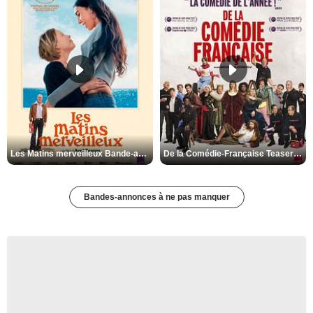
Les Matins merveilleux Bande-annonce VF
De la Comédie-Française Teaser VF
Bandes-annonces à ne pas manquer