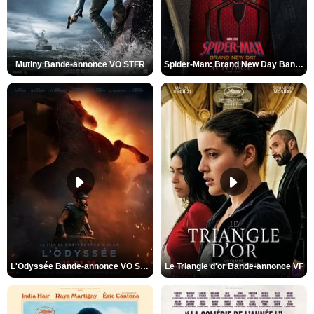
Mutiny Bande-annonce VO STFR
Spider-Man: Brand New Day Bande-annonce VO STFR
L'Odyssée Bande-annonce VO STFR
Le Triangle d'or Bande-annonce VF