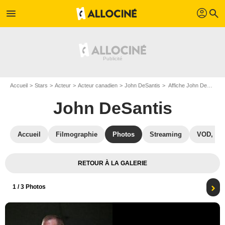
profil
menu
search
Accueil
Stars
Acteur
Acteur canadien
John DeSantis
Affiche John DeSantis
John DeSantis
Accueil
Filmographie
Photos
Streaming
VOD, DV
RETOUR À LA GALERIE
1
/ 3 Photos