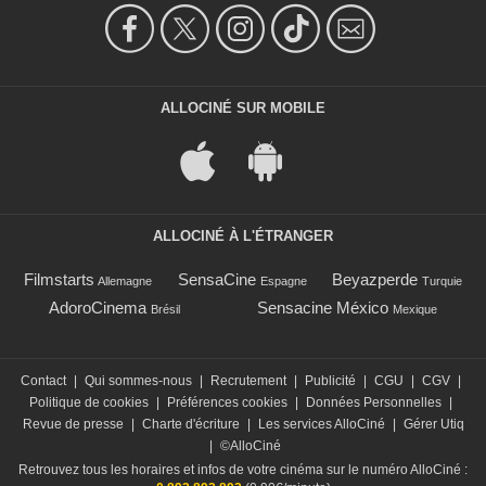
ALLOCINÉ SUR MOBILE
ALLOCINÉ À L'ÉTRANGER
Filmstarts
SensaCine
Beyazperde
Allemagne
Espagne
Turquie
AdoroCinema
Sensacine México
Brésil
Mexique
Contact
|
Qui sommes-nous
|
Recrutement
|
Publicité
|
CGU
|
CGV
|
Politique de cookies
|
Préférences cookies
|
Données Personnelles
|
Revue de presse
|
Charte d'écriture
|
Les services AlloCiné
|
Gérer Utiq
|
©AlloCiné
Retrouvez tous les horaires et infos de votre cinéma sur le numéro AlloCiné :