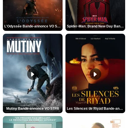
L'Odyssée Bande-annonce VO STFR
Spider-Man: Brand New Day Bande-annonce VO STFR
Mutiny Bande-annonce VO STFR
Les Silences de Riyad Bande-annonce VO STFR