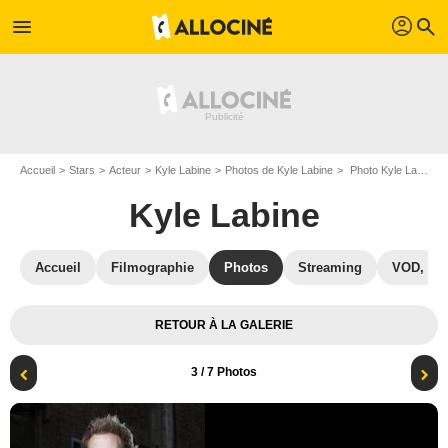
profil
menu
search
Accueil
Stars
Acteur
Kyle Labine
Photos de Kyle Labine
Photo Kyle Labine
Kyle Labine
Accueil
Filmographie
Photos
Streaming
VOD, DV
RETOUR À LA GALERIE
3
/ 7 Photos