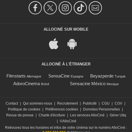
ALLOCINÉ SUR MOBILE
ALLOCINÉ À L'ÉTRANGER
Filmstarts
SensaCine
Beyazperde
Allemagne
Espagne
Turquie
AdoroCinema
Sensacine México
Brésil
Mexique
Contact
|
Qui sommes-nous
|
Recrutement
|
Publicité
|
CGU
|
CGV
|
Politique de cookies
|
Préférences cookies
|
Données Personnelles
|
Revue de presse
|
Charte d'écriture
|
Les services AlloCiné
|
Gérer Utiq
|
©AlloCiné
Retrouvez tous les horaires et infos de votre cinéma sur le numéro AlloCiné :