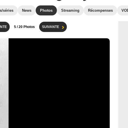
s/séries
News
Photos
Streaming
Récompenses
VO
NTE
5
/ 20 Photos
SUIVANTE