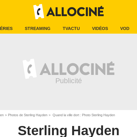
ÉRIES
STREAMING
TVACTU
VIDÉOS
VOD
den
Photos de Sterling Hayden
Quand la ville dort : Photo Sterling Hayden
Sterling Hayden