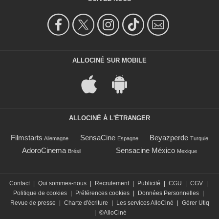
ALLOCINÉ SUR MOBILE
ALLOCINÉ À L'ÉTRANGER
Filmstarts
SensaCine
Beyazperde
Allemagne
Espagne
Turquie
AdoroCinema
Sensacine México
Brésil
Mexique
Contact
|
Qui sommes-nous
|
Recrutement
|
Publicité
|
CGU
|
CGV
|
Politique de cookies
|
Préférences cookies
|
Données Personnelles
|
Revue de presse
|
Charte d'écriture
|
Les services AlloCiné
|
Gérer Utiq
|
©AlloCiné