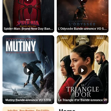
Spider-Man: Brand New Day Bande-annonce VO STFR
L'Odyssée Bande-annonce VO STFR
Mutiny Bande-annonce VO STFR
Le Triangle d'or Bande-annonce VF