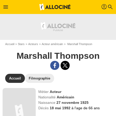
profil
menu
search
Accueil
Stars
Acteurs
Acteur américain
Marshall Thompson
Marshall Thompson
Accueil
Filmographie
Métier
Acteur
Nationalité
Américain
Naissance
27 novembre 1925
Décès
18 mai 1992
à l'age de 66 ans