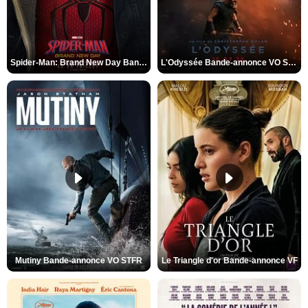
Spider-Man: Brand New Day Bande-annonce VO STFR
L'Odyssée Bande-annonce VO STFR
Mutiny Bande-annonce VO STFR
Le Triangle d'or Bande-annonce VF