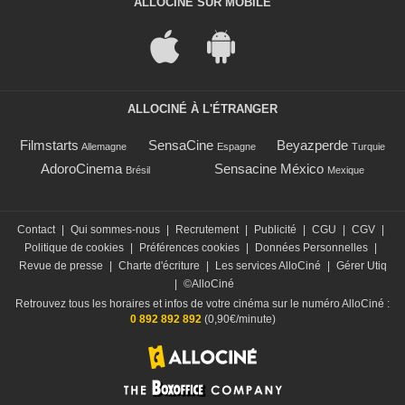
ALLOCINÉ SUR MOBILE
ALLOCINÉ À L'ÉTRANGER
Filmstarts
SensaCine
Beyazperde
Allemagne
Espagne
Turquie
AdoroCinema
Sensacine México
Brésil
Mexique
Contact
|
Qui sommes-nous
|
Recrutement
|
Publicité
|
CGU
|
CGV
|
Politique de cookies
|
Préférences cookies
|
Données Personnelles
|
Revue de presse
|
Charte d'écriture
|
Les services AlloCiné
|
Gérer Utiq
|
©AlloCiné
Retrouvez tous les horaires et infos de votre cinéma sur le numéro AlloCiné :
0 892 892 892
(0,90€/minute)