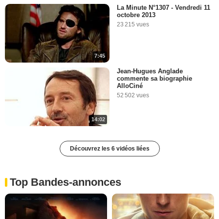
La Minute N°1307 - Vendredi 11
octobre 2013
23 215 vues
7:45
Jean-Hugues Anglade
commente sa biographie
AlloCiné
52 502 vues
14:02
Découvrez les 6 vidéos liées
Top Bandes-annonces