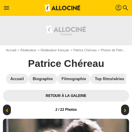
profil
menu
search
Accueil
Réalisateur
Réalisateur français
Patrice Chéreau
Photos de Patrice Chéreau
Patrice Chéreau
Accueil
Biographie
Filmographie
Top films/séries
RETOUR À LA GALERIE
2
/ 22 Photos