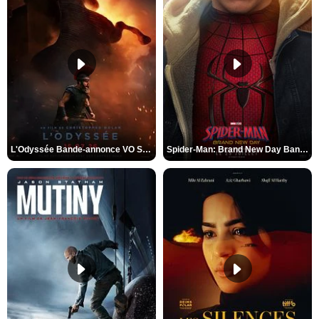
L'Odyssée Bande-annonce VO STFR
Spider-Man: Brand New Day Bande-annonce VO STFR