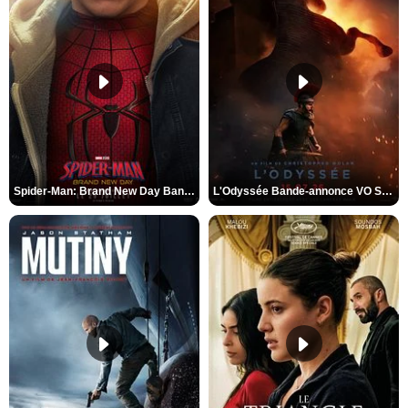
Spider-Man: Brand New Day Bande-annonce VO STFR
L'Odyssée Bande-annonce VO STFR