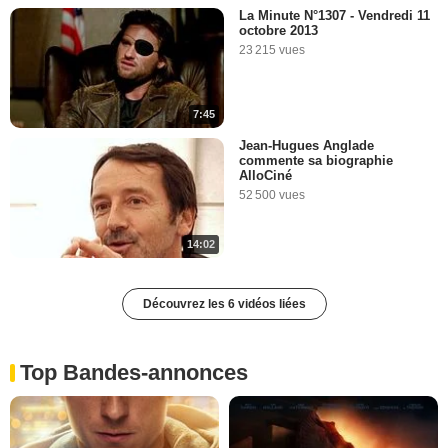
La Minute N°1307 - Vendredi 11
octobre 2013
23 215 vues
7:45
Jean-Hugues Anglade
commente sa biographie
AlloCiné
52 500 vues
14:02
Découvrez les 6 vidéos liées
Top Bandes-annonces