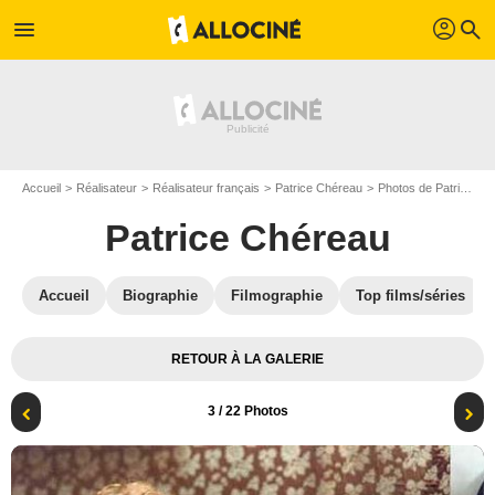
profil
menu
search
Accueil
Réalisateur
Réalisateur français
Patrice Chéreau
Photos de Patrice Chéreau
Patrice Chéreau
Accueil
Biographie
Filmographie
Top films/séries
RETOUR À LA GALERIE
3
/ 22 Photos