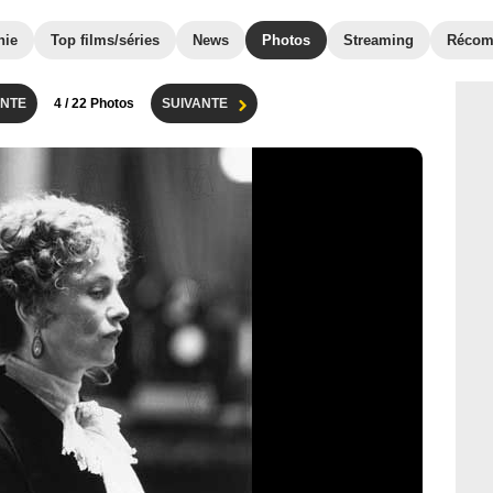
hie
Top films/séries
News
Photos
Streaming
Récom
NTE
4
/ 22 Photos
SUIVANTE