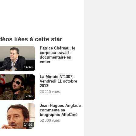
déos liées à cette star
Patrice Chéreau, le
corps au travail -
documentaire en
entier
14:49
La Minute N°1307 -
Vendredi 11 octobre
2013
23 215 vues
7:45
Jean-Hugues Anglade
commente sa
biographie AlloCiné
52 500 vues
14:02