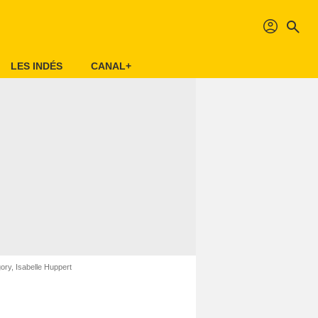
profil
search
LES INDÉS
CANAL+
ory, Isabelle Huppert