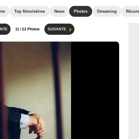
hie
Top films/séries
News
Photos
Streaming
Récom
NTE
11
/ 22 Photos
SUIVANTE