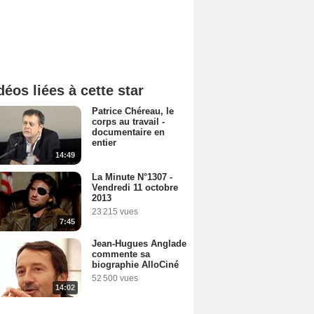
déos liées à cette star
Patrice Chéreau, le
corps au travail -
documentaire en
entier
14:49
La Minute N°1307 -
Vendredi 11 octobre
2013
23 215 vues
7:45
Jean-Hugues Anglade
commente sa
biographie AlloCiné
52 500 vues
14:02