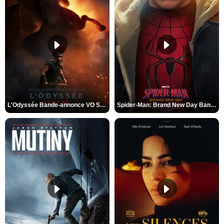
L'Odyssée Bande-annonce VO STFR
Spider-Man: Brand New Day Bande-annonce VO STFR