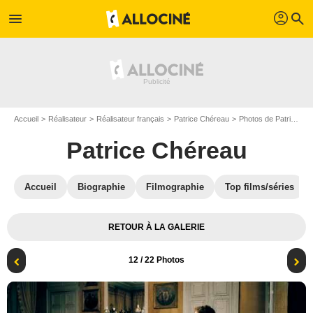
profil
menu
search
Accueil
Réalisateur
Réalisateur français
Patrice Chéreau
Photos de Patrice Chéreau
Patrice Chéreau
Accueil
Biographie
Filmographie
Top films/séries
RETOUR À LA GALERIE
12
/ 22 Photos