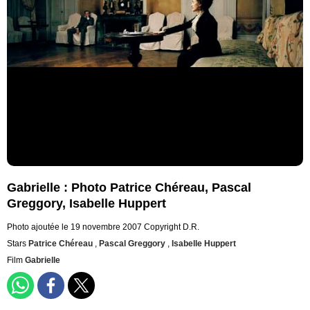
Gabrielle : Photo Patrice Chéreau, Pascal
Greggory, Isabelle Huppert
Photo ajoutée le 19 novembre 2007
Copyright D.R.
Stars
Patrice Chéreau
,
Pascal Greggory
,
Isabelle Huppert
Film
Gabrielle