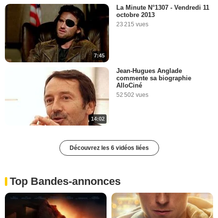
La Minute N°1307 - Vendredi 11
octobre 2013
23 215 vues
7:45
Jean-Hugues Anglade
commente sa biographie
AlloCiné
52 502 vues
14:02
Découvrez les 6 vidéos liées
Top Bandes-annonces