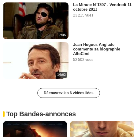
La Minute N°1307 - Vendredi 11
octobre 2013
23 215 vues
7:45
Jean-Hugues Anglade
commente sa biographie
AlloCiné
52 502 vues
14:02
Découvrez les 6 vidéos liées
Top Bandes-annonces