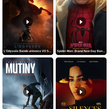
L'Odyssée Bande-annonce VO STFR
Spider-Man: Brand New Day Bande-annonce VO STFR