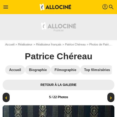
profil
menu
search
Accueil
Réalisateur
Réalisateur français
Patrice Chéreau
Photos de Patrice Chéreau
Patrice Chéreau
Accueil
Biographie
Filmographie
Top films/séries
RETOUR À LA GALERIE
5
/ 22 Photos