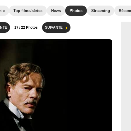
hie
Top films/séries
News
Photos
Streaming
Récom
NTE
17
/ 22 Photos
SUIVANTE