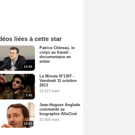
déos liées à cette star
Patrice Chéreau, le
corps au travail -
documentaire en
entier
14:49
La Minute N°1307 -
Vendredi 11 octobre
2013
23 215 vues
7:45
Jean-Hugues Anglade
commente sa
biographie AlloCiné
52 500 vues
14:02