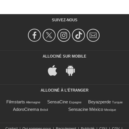
SUIVEZ-NOUS
ALLOCINÉ SUR MOBILE
ALLOCINÉ À L'ÉTRANGER
Filmstarts
SensaCine
Beyazperde
Allemagne
Espagne
Turquie
AdoroCinema
Sensacine México
Brésil
Mexique
Contact
|
Qui sommes-nous
|
Recrutement
|
Publicité
|
CGU
|
CGV
|