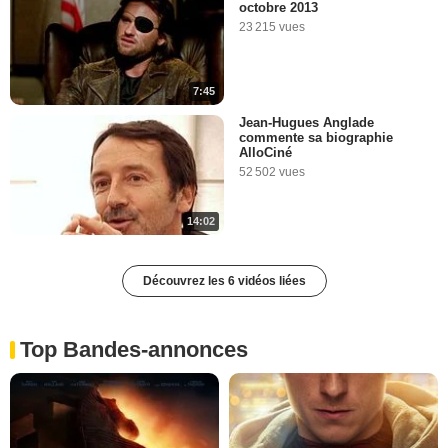
octobre 2013
23 215 vues
7:45
Jean-Hugues Anglade
commente sa biographie
AlloCiné
52 502 vues
14:02
Découvrez les 6 vidéos liées
Top Bandes-annonces