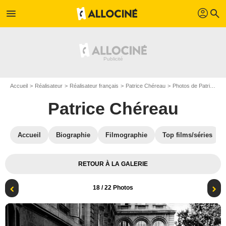
profil
menu
search
Accueil
Réalisateur
Réalisateur français
Patrice Chéreau
Photos de Patrice Chéreau
Patrice Chéreau
Accueil
Biographie
Filmographie
Top films/séries
RETOUR À LA GALERIE
18
/ 22 Photos