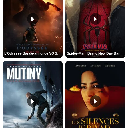
L'Odyssée Bande-annonce VO STFR
Spider-Man: Brand New Day Bande-annonce VO STFR