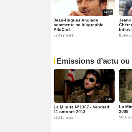
14:02
Jean-Hugues Anglade
Jean-H
commente sa biographie
Chére
AlloCiné
Interv
52 499 vues
8 396 v
Emissions d'actu ou
7:45
La Min
La Minute N°1307 - Vendredi
2008
11 octobre 2013
50 375 
23 215 vues