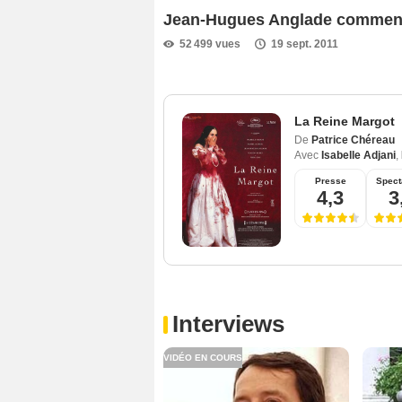
Jean-Hugues Anglade commente
52 499 vues
19 sept. 2011
La Reine Margot
De
Patrice Chéreau
Avec
Isabelle Adjani
,
Presse
Spect
4,3
3
Interviews
VIDÉO EN COURS