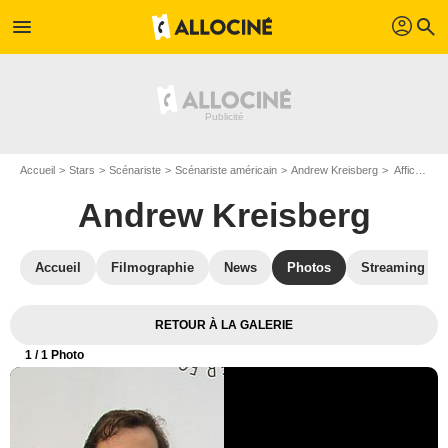
profil
menu
search
Accueil
Stars
Scénariste
Scénariste américain
Andrew Kreisberg
Affiche Andrew Kreisberg
Andrew Kreisberg
Accueil
Filmographie
News
Photos
Streaming
RETOUR À LA GALERIE
1
/ 1 Photo