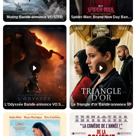
Mutiny Bande-annonce VO STFR
Spider-Man: Brand New Day Bande-annonce VO STFR
L'Odyssée Bande-annonce VO STFR
Le Triangle d'or Bande-annonce VF