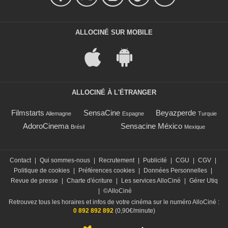
ALLOCINÉ SUR MOBILE
ALLOCINÉ À L'ÉTRANGER
Filmstarts
SensaCine
Beyazperde
Allemagne
Espagne
Turquie
AdoroCinema
Sensacine México
Brésil
Mexique
Contact
|
Qui sommes-nous
|
Recrutement
|
Publicité
|
CGU
|
CGV
|
Politique de cookies
|
Préférences cookies
|
Données Personnelles
|
Revue de presse
|
Charte d'écriture
|
Les services AlloCiné
|
Gérer Utiq
|
©AlloCiné
Retrouvez tous les horaires et infos de votre cinéma sur le numéro AlloCiné :
0 892 892 892
(0,90€/minute)