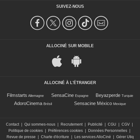
SUIVEZ-NOUS
ALLOCINÉ SUR MOBILE
ALLOCINÉ À L'ÉTRANGER
Filmstarts
SensaCine
Beyazperde
Allemagne
Espagne
Turquie
AdoroCinema
Sensacine México
Brésil
Mexique
Contact
|
Qui sommes-nous
|
Recrutement
|
Publicité
|
CGU
|
CGV
|
Politique de cookies
|
Préférences cookies
|
Données Personnelles
|
Revue de presse
|
Charte d'écriture
|
Les services AlloCiné
|
Gérer Utiq