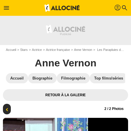
profil
menu
search
Accueil
Stars
Actrice
Actrice française
Anne Vernon
Les Parapluies de Cherbourg : Photo Anne Vernon, Catherine Deneuve
Anne Vernon
Accueil
Biographie
Filmographie
Top films/séries
RETOUR À LA GALERIE
2
/ 2 Photos