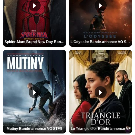
Spider-Man: Brand New Day Bande-annonce VO STFR
L'Odyssée Bande-annonce VO STFR
Mutiny Bande-annonce VO STFR
Le Triangle d'or Bande-annonce VF