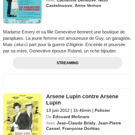
Avec
Catherine Deneuve
,
Nino
Castelnuovo
,
Anne Vernon
Madame Emery et sa fille Geneviève tiennent une boutique de
parapluies. La jeune femme est amoureuse de Guy, un garagiste.
Mais celui-ci part pour la guerre d'Algérie. Enceinte et poussée
par sa mère, Geneviève épouse Roland, un riche bijoutier.
STREAMING
Arsene Lupin contre Arsene
Lupin
13 juin 2012
|
1h 46min
|
Policier
De
Edouard Molinaro
Avec
Jean-Claude Brialy
,
Jean-Pierre
Cassel
,
Françoise Dorléac