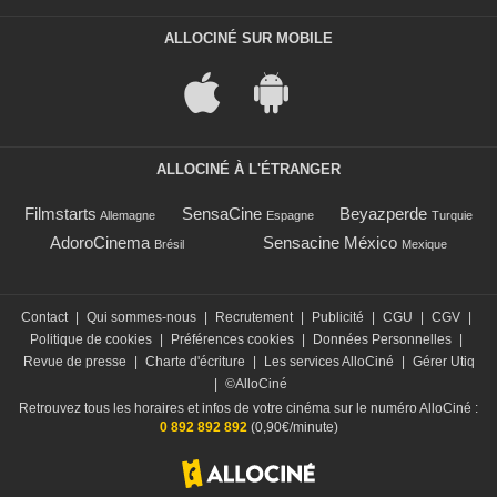
ALLOCINÉ SUR MOBILE
ALLOCINÉ À L'ÉTRANGER
Filmstarts
SensaCine
Beyazperde
Allemagne
Espagne
Turquie
AdoroCinema
Sensacine México
Brésil
Mexique
Contact
|
Qui sommes-nous
|
Recrutement
|
Publicité
|
CGU
|
CGV
|
Politique de cookies
|
Préférences cookies
|
Données Personnelles
|
Revue de presse
|
Charte d'écriture
|
Les services AlloCiné
|
Gérer Utiq
|
©AlloCiné
Retrouvez tous les horaires et infos de votre cinéma sur le numéro AlloCiné :
0 892 892 892
(0,90€/minute)