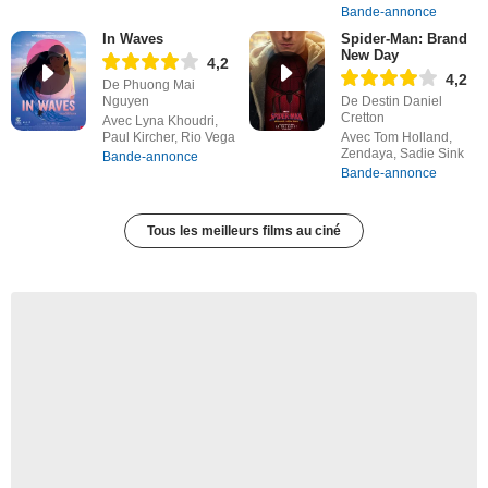
Bande-annonce
In Waves
Spider-Man: Brand
New Day
4,2
4,2
De Phuong Mai
Nguyen
De Destin Daniel
Cretton
Avec Lyna Khoudri,
Paul Kircher, Rio Vega
Avec Tom Holland,
Zendaya, Sadie Sink
Bande-annonce
Bande-annonce
Tous les meilleurs films au ciné