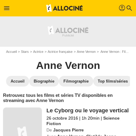
profil
menu
search
Accueil
Stars
Actrice
Actrice française
Anne Vernon
Anne Vernon : Films et séries online
Anne Vernon
Accueil
Biographie
Filmographie
Top films/séries
Retrouvez tous les films et séries TV disponibles en
streaming avec Anne Vernon
Le Cyborg ou le voyage vertical
26 octobre 2016
|
1h 20min
|
Science
Fiction
De
Jacques Pierre