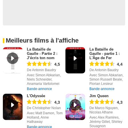
Meilleurs films à l'affiche
La Bataille de
La Bataille de
Gaulle - Partie 2 :
Gaulle - partie 1 :
J’écris ton nom
L'Âge de Fer
4,5
4,4
De Antonin Baudry
De Antonin Baudry
Avec Simon Abkarian,
Avec Simon Abkarian,
Niels Schneider,
Simon Russell Beale,
Anamaria Vartolomei
Florian Lesieur
Bande-annonce
Bande-annonce
L'Odyssée
Jim Queen
4,3
4,3
De Christopher Nolan
De Marco Nguyen,
Nicolas Athane
Avec Matt Damon, Tom
Holland, Anne
Avec Alex Ramires,
Hathaway
Jérémy Gillet, Shirley
Souagnon
Bande-annonce