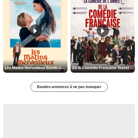
Les Matins merveilleux Bande-annonce VF
De la Comédie-Française Teaser VF
Bandes-annonces à ne pas manquer