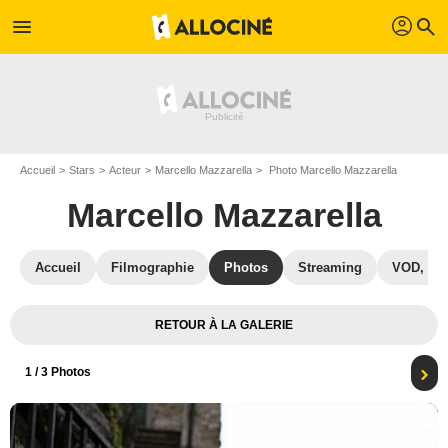
profil
menu
search
Accueil
Stars
Acteur
Marcello Mazzarella
Photo Marcello Mazzarella
Marcello Mazzarella
Accueil
Filmographie
Photos
Streaming
VOD, DV
RETOUR À LA GALERIE
1
/ 3 Photos