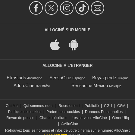
ALLOCINÉ SUR MOBILE
ALLOCINÉ À L'ÉTRANGER
Filmstarts
SensaCine
Beyazperde
Allemagne
Espagne
Turquie
AdoroCinema
Sensacine México
Brésil
Mexique
Contact
|
Qui sommes-nous
|
Recrutement
|
Publicité
|
CGU
|
CGV
|
Politique de cookies
|
Préférences cookies
|
Données Personnelles
|
Revue de presse
|
Charte d'écriture
|
Les services AlloCiné
|
Gérer Utiq
|
©AlloCiné
Retrouvez tous les horaires et infos de votre cinéma sur le numéro AlloCiné :