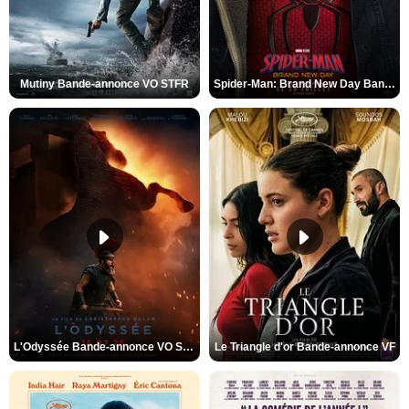
Mutiny Bande-annonce VO STFR
Spider-Man: Brand New Day Bande-annonce VO STFR
L'Odyssée Bande-annonce VO STFR
Le Triangle d'or Bande-annonce VF