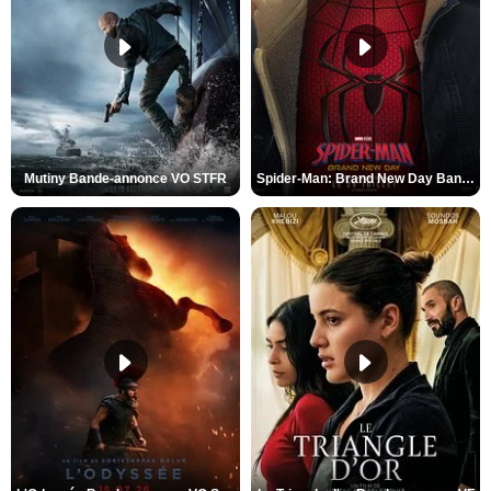
Mutiny Bande-annonce VO STFR
Spider-Man: Brand New Day Bande-annonce VO STFR