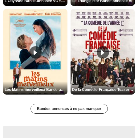
L'Odyssée Bande-annonce VO STFR
Le Triangle d'or Bande-annonce VF
Les Matins merveilleux Bande-annonce VF
De la Comédie-Française Teaser VF
Bandes-annonces à ne pas manquer