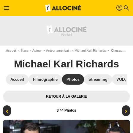
profil
menu
search
Accueil
Stars
Acteur
Acteur américain
Michael Karl Richards
Chesapeake Shores : Photo Ben Wilkinson (III), Michael Karl Richards
Michael Karl Richards
Accueil
Filmographie
Photos
Streaming
VOD, DV
RETOUR À LA GALERIE
3
/ 4 Photos