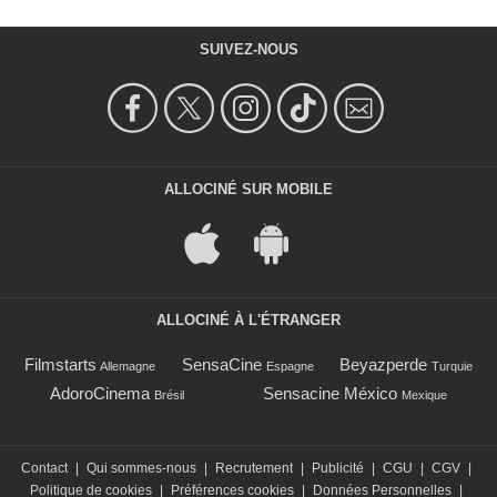
SUIVEZ-NOUS
ALLOCINÉ SUR MOBILE
ALLOCINÉ À L'ÉTRANGER
Filmstarts
SensaCine
Beyazperde
Allemagne
Espagne
Turquie
AdoroCinema
Sensacine México
Brésil
Mexique
Contact
|
Qui sommes-nous
|
Recrutement
|
Publicité
|
CGU
|
CGV
|
Politique de cookies
|
Préférences cookies
|
Données Personnelles
|