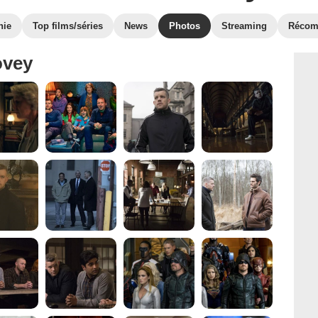
hie
Top films/séries
News
Photos
Streaming
Récom
ovey