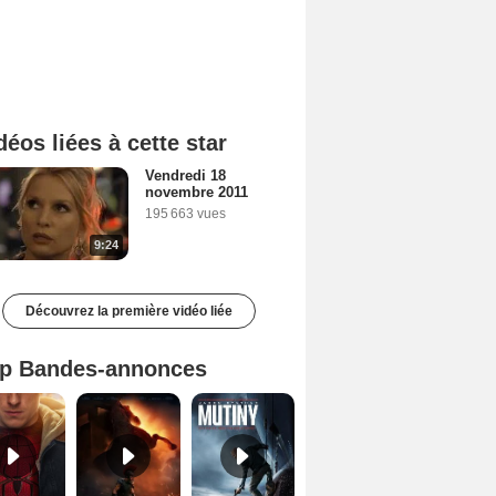
déos liées à cette star
Vendredi 18
novembre 2011
195 663 vues
9:24
Découvrez la première vidéo liée
p Bandes-annonces
Spider-Man: Brand New Day Bande-annonce VO STFR
L'Odyssée Bande-annonce VO STFR
Mutiny Bande-annonce VO STFR