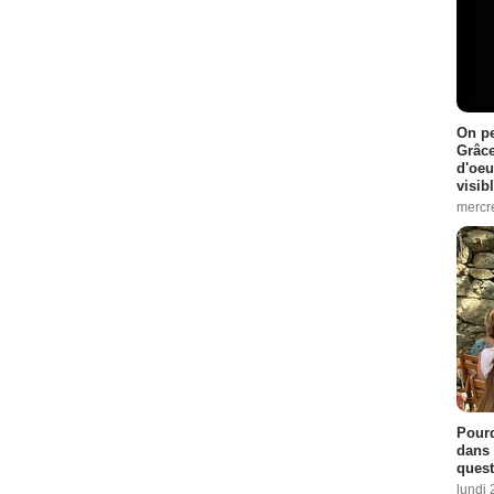
On pe
Grâce
d'oeu
visib
mercre
Pourq
dans 
quest
lundi 