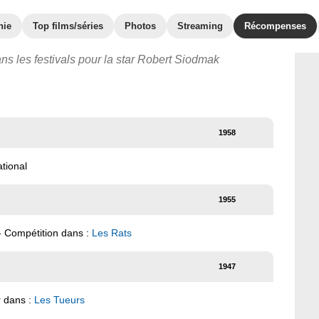
hie
Top films/séries
Photos
Streaming
Récompenses
ns les festivals pour la star Robert Siodmak
1958
ational
1955
e - Compétition dans :
Les Rats
1947
r dans :
Les Tueurs