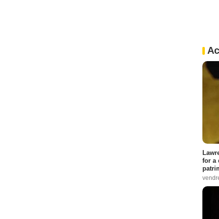
Ac
Lawre
for a
patri
vendre