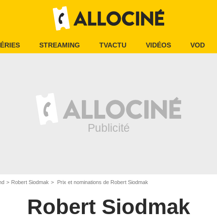
ÉRIES
STREAMING
TVACTU
VIDÉOS
VOD
nd
Robert Siodmak
Prix et nominations de Robert Siodmak
Robert Siodmak