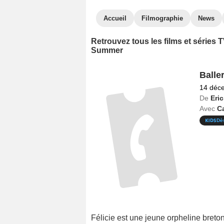
Accueil
Filmographie
News
Retrouvez tous les films et séries
Summer
Balle
14 déc
De
Eri
Avec
Ca
Dè
Félicie est une jeune orpheline breto