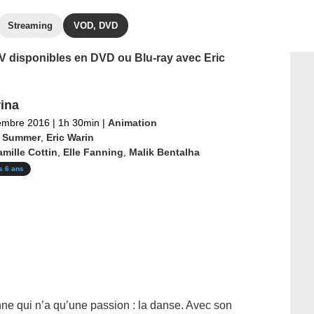
Streaming
VOD, DVD
 TV disponibles en DVD ou Blu-ray avec Eric
rina
embre 2016
|
1h 30min
|
Animation
c Summer
,
Eric Warin
mille Cottin
,
Elle Fanning
,
Malik Bentalha
s 6 ans
nne qui n’a qu’une passion : la danse. Avec son