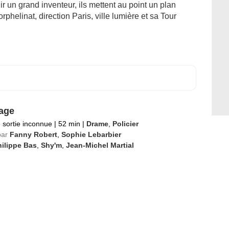
ir un grand inventeur, ils mettent au point un plan
helinat, direction Paris, ville lumière et sa Tour
lage
 sortie inconnue
|
52 min
|
Drame
,
Policier
par
Fanny Robert
,
Sophie Lebarbier
ilippe Bas
,
Shy'm
,
Jean-Michel Martial