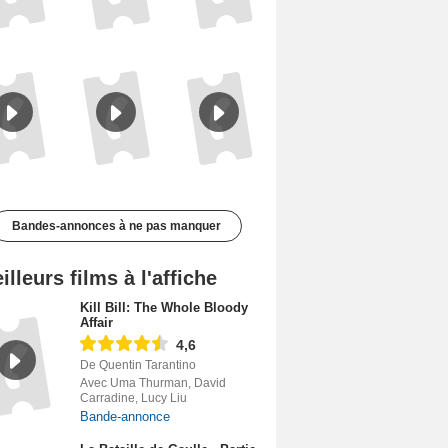
Le Triangle d'or Bande-annonce VF
Les Matins merveilleux Bande-annonce VF
De la Comédie-Française Teaser VF
Bandes-annonces à ne pas manquer
illeurs films à l'affiche
Kill Bill: The Whole Bloody
Affair
4,6
De Quentin Tarantino
Avec Uma Thurman, David
Carradine, Lucy Liu
Bande-annonce