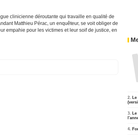
ue clinicienne déroutante qui travaille en qualité de
ndant Matthieu Pérac, un enquêteur, se voit obliger de
ur empahie pour les victimes et leur soif de justice, en
Me
2.
Le 
(vers
3.
Le
l'ann
4.
Fo