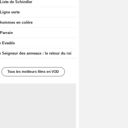
Liste de Schindler
Ligne verte
 hommes en colère
 Parrain
s Evadés
e Seigneur des anneaux : le retour du roi
Tous les meilleurs films en VOD