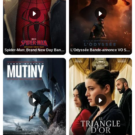
Spider-Man: Brand New Day Bande-annonce VO STFR
L'Odyssée Bande-annonce VO STFR