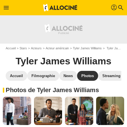
profil
menu
search
Accueil
Stars
Acteurs
Acteur américain
Tyler James Williams
Tyler James Williams : Photos de ses films et séries
Tyler James Williams
Accueil
Filmographie
News
Photos
Streaming
Photos de Tyler James Williams