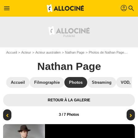
profil
menu
search
Accueil
Acteur
Acteur australien
Nathan Page
Photos de Nathan Page
Photo
Nathan Page
Accueil
Filmographie
Photos
Streaming
VOD, DV
RETOUR À LA GALERIE
3
/ 7 Photos