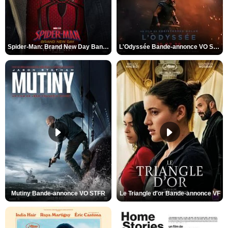
Spider-Man: Brand New Day Bande-annonce VO STFR
L'Odyssée Bande-annonce VO STFR
Mutiny Bande-annonce VO STFR
Le Triangle d'or Bande-annonce VF