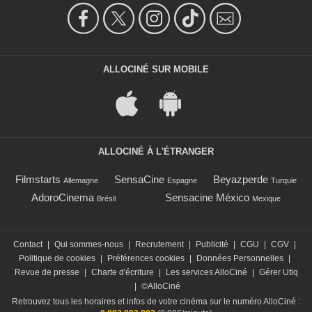
ALLOCINÉ SUR MOBILE
ALLOCINÉ À L'ÉTRANGER
Filmstarts
SensaCine
Beyazperde
Allemagne
Espagne
Turquie
AdoroCinema
Sensacine México
Brésil
Mexique
Contact
|
Qui sommes-nous
|
Recrutement
|
Publicité
|
CGU
|
CGV
|
Politique de cookies
|
Préférences cookies
|
Données Personnelles
|
Revue de presse
|
Charte d'écriture
|
Les services AlloCiné
|
Gérer Utiq
|
©AlloCiné
Retrouvez tous les horaires et infos de votre cinéma sur le numéro AlloCiné :