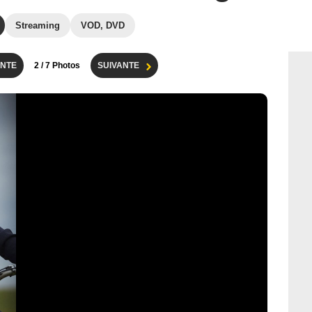
Streaming
VOD, DVD
NTE
2
/ 7 Photos
SUIVANTE