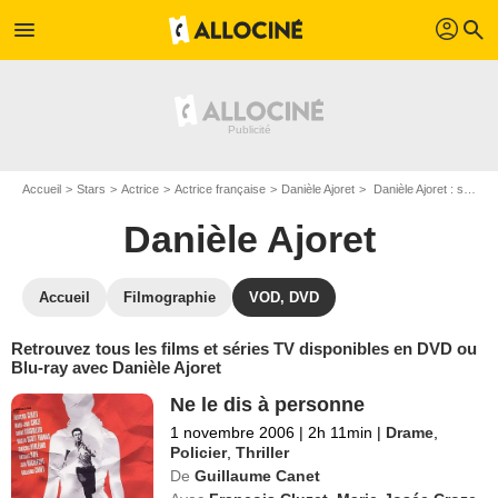
profil
menu
search
Accueil
Stars
Actrice
Actrice française
Danièle Ajoret
Danièle Ajoret : ses Blu-Ray, DVD, VOD, SVOD
Danièle Ajoret
Accueil
Filmographie
VOD, DVD
Retrouvez tous les films et séries TV disponibles en DVD ou
Blu-ray avec Danièle Ajoret
Ne le dis à personne
1 novembre 2006
|
2h 11min
|
Drame
,
Policier
,
Thriller
De
Guillaume Canet