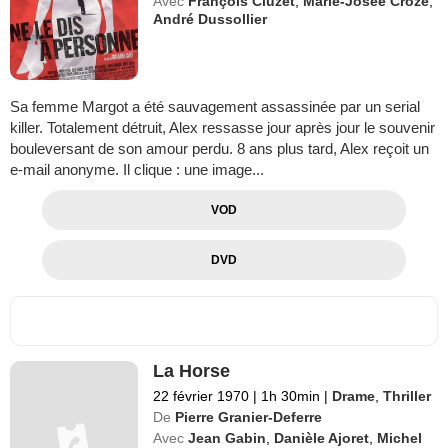
Avec
François Cluzet
,
Marie-Josée Croze
,
André Dussollier
Sa femme Margot a été sauvagement assassinée par un serial
killer. Totalement détruit, Alex ressasse jour après jour le souvenir
bouleversant de son amour perdu. 8 ans plus tard, Alex reçoit un
e-mail anonyme. Il clique : une image...
VOD
DVD
La Horse
22 février 1970
|
1h 30min
|
Drame
,
Thriller
De
Pierre Granier-Deferre
Avec
Jean Gabin
,
Danièle Ajoret
,
Michel