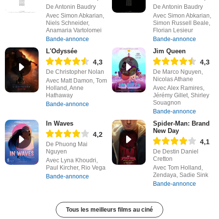
De Antonin Baudry
De Antonin Baudry
Avec Simon Abkarian,
Avec Simon Abkarian,
Niels Schneider,
Simon Russell Beale,
Anamaria Vartolomei
Florian Lesieur
Bande-annonce
Bande-annonce
L'Odyssée
Jim Queen
4,3
4,3
De Christopher Nolan
De Marco Nguyen,
Nicolas Athane
Avec Matt Damon, Tom
Holland, Anne
Avec Alex Ramires,
Hathaway
Jérémy Gillet, Shirley
Souagnon
Bande-annonce
Bande-annonce
In Waves
Spider-Man: Brand
New Day
4,2
4,1
De Phuong Mai
Nguyen
De Destin Daniel
Cretton
Avec Lyna Khoudri,
Paul Kircher, Rio Vega
Avec Tom Holland,
Zendaya, Sadie Sink
Bande-annonce
Bande-annonce
Tous les meilleurs films au ciné