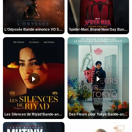
L'Odyssée Bande-annonce VO STFR
Spider-Man: Brand New Day Bande-annonce VO STFR
Les Silences de Riyad Bande-annonce VO STFR
Des Fleurs pour Tokyo Bande-annonce VO STFR