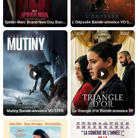
Spider-Man: Brand New Day Bande-annonce VO STFR
L'Odyssée Bande-annonce VO STFR
Mutiny Bande-annonce VO STFR
Le Triangle d'or Bande-annonce VF