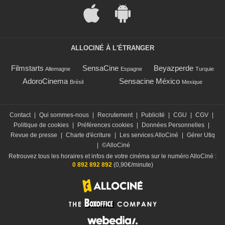
ALLOCINÉ À L'ÉTRANGER
Filmstarts
SensaCine
Beyazperde
Allemagne
Espagne
Turquie
AdoroCinema
Sensacine México
Brésil
Mexique
Contact
|
Qui sommes-nous
|
Recrutement
|
Publicité
|
CGU
|
CGV
|
Politique de cookies
|
Préférences cookies
|
Données Personnelles
|
Revue de presse
|
Charte d'écriture
|
Les services AlloCiné
|
Gérer Utiq
|
©AlloCiné
Retrouvez tous les horaires et infos de votre cinéma sur le numéro AlloCiné :
0 892 892 892
(0,90€/minute)