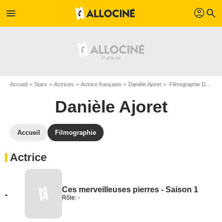
profil
menu
search
Accueil
Stars
Actrices
Actrice française
Danièle Ajoret
Filmographie Danièle Ajoret
Danièle Ajoret
Accueil
Filmographie
Actrice
Ces merveilleuses pierres - Saison 1
-
Rôle: -