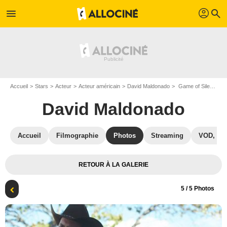
profil
menu
search
Accueil
Stars
Acteur
Acteur américain
David Maldonado
Game of Silence : Photo Larenz Tate, David Maldonado
David Maldonado
Accueil
Filmographie
Photos
Streaming
VOD, DV
RETOUR À LA GALERIE
5
/ 5 Photos