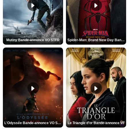
Mutiny Bande-annonce VO STFR
Spider-Man: Brand New Day Bande-annonce VO STFR
L'Odyssée Bande-annonce VO STFR
Le Triangle d'or Bande-annonce VF