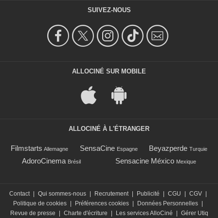
SUIVEZ-NOUS
ALLOCINÉ SUR MOBILE
ALLOCINÉ À L'ÉTRANGER
Filmstarts
SensaCine
Beyazperde
Allemagne
Espagne
Turquie
AdoroCinema
Sensacine México
Brésil
Mexique
Contact
|
Qui sommes-nous
|
Recrutement
|
Publicité
|
CGU
|
CGV
|
Politique de cookies
|
Préférences cookies
|
Données Personnelles
|
Revue de presse
|
Charte d'écriture
|
Les services AlloCiné
|
Gérer Utiq