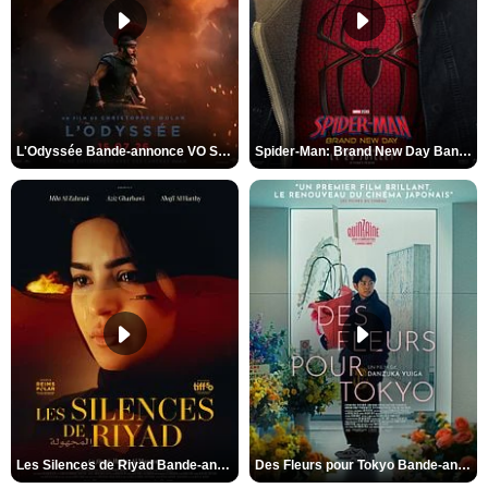
L'Odyssée Bande-annonce VO STFR
Spider-Man: Brand New Day Bande-annonce VO STFR
Les Silences de Riyad Bande-annonce VO STFR
Des Fleurs pour Tokyo Bande-annonce VO STFR