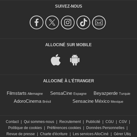
SUIVEZ-NOUS
ALLOCINÉ SUR MOBILE
ALLOCINÉ À L'ÉTRANGER
Filmstarts
SensaCine
Beyazperde
Allemagne
Espagne
Turquie
AdoroCinema
Sensacine México
Brésil
Mexique
Contact
|
Qui sommes-nous
|
Recrutement
|
Publicité
|
CGU
|
CGV
|
Politique de cookies
|
Préférences cookies
|
Données Personnelles
|
Revue de presse
|
Charte d'écriture
|
Les services AlloCiné
|
Gérer Utiq