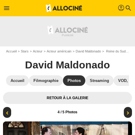
profil
menu
search
Accueil
Stars
Acteur
Acteur américain
David Maldonado
Reine du Sud : Photo David Maldonado, Peter Gadiot
David Maldonado
Accueil
Filmographie
Photos
Streaming
VOD, DV
RETOUR À LA GALERIE
4
/ 5 Photos