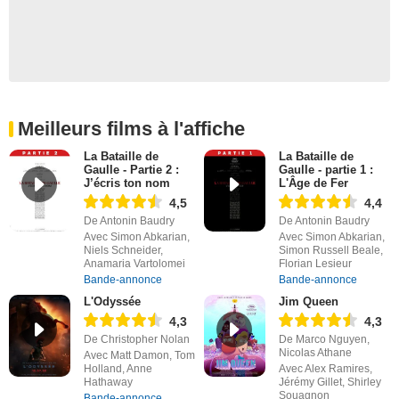
Meilleurs films à l'affiche
La Bataille de
La Bataille de
Gaulle - Partie 2 :
Gaulle - partie 1 :
J’écris ton nom
L'Âge de Fer
4,5
4,4
De Antonin Baudry
De Antonin Baudry
Avec Simon Abkarian,
Avec Simon Abkarian,
Niels Schneider,
Simon Russell Beale,
Anamaria Vartolomei
Florian Lesieur
Bande-annonce
Bande-annonce
L'Odyssée
Jim Queen
4,3
4,3
De Christopher Nolan
De Marco Nguyen,
Nicolas Athane
Avec Matt Damon, Tom
Holland, Anne
Avec Alex Ramires,
Hathaway
Jérémy Gillet, Shirley
Souagnon
Bande-annonce