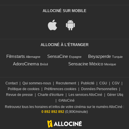
ALLOCINÉ SUR MOBILE
ALLOCINÉ À L'ÉTRANGER
Filmstarts
SensaCine
Beyazperde
Allemagne
Espagne
Turquie
AdoroCinema
Sensacine México
Brésil
Mexique
Contact
|
Qui sommes-nous
|
Recrutement
|
Publicité
|
CGU
|
CGV
|
Politique de cookies
|
Préférences cookies
|
Données Personnelles
|
Revue de presse
|
Charte d'écriture
|
Les services AlloCiné
|
Gérer Utiq
|
©AlloCiné
Retrouvez tous les horaires et infos de votre cinéma sur le numéro AlloCiné :
0 892 892 892
(0,90€/minute)