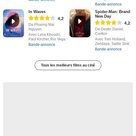
Bande-annonce
In Waves
Spider-Man: Brand
New Day
4,2
4,2
De Phuong Mai
Nguyen
De Destin Daniel
Cretton
Avec Lyna Khoudri,
Paul Kircher, Rio Vega
Avec Tom Holland,
Zendaya, Sadie Sink
Bande-annonce
Bande-annonce
Tous les meilleurs films au ciné