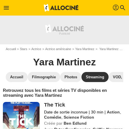
profil
menu
search
Accueil
Stars
Actrice
Actrice américaine
Yara Martinez
Yara Martinez : Films et séries online
Yara Martinez
Accueil
Filmographie
Photos
Streaming
VOD, DV
Retrouvez tous les films et séries TV disponibles en
streaming avec Yara Martinez
The Tick
Date de sortie inconnue
|
30 min
|
Action
,
Comédie
,
Science Fiction
Créée par
Ben Edlund