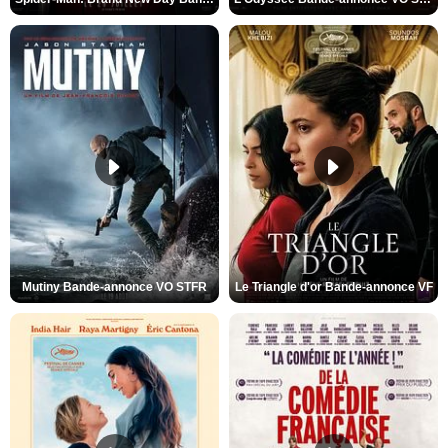
Mutiny Bande-annonce VO STFR
Le Triangle d'or Bande-annonce VF