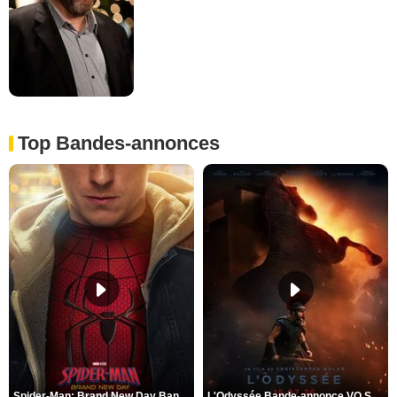
Top Bandes-annonces
Spider-Man: Brand New Day Bande-annonce VO STFR
L'Odyssée Bande-annonce VO STFR