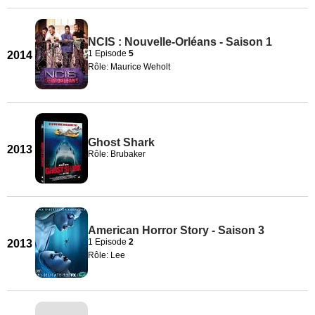
NCIS : Nouvelle-Orléans - Saison 1
1 Episode
5
2014
Rôle: Maurice Weholt
Ghost Shark
2013
Rôle: Brubaker
American Horror Story - Saison 3
1 Episode
2
2013
Rôle: Lee