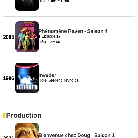
Rôle: Officier Choi
Phénomène Raven - Saison 4
1 Episode
17
2005
Rôle: Jordan
Invader
1996
Rôle: Sergent Reynolds
Production
Bienvenue chez Doug - Saison 1