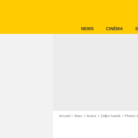
NEWS
CINÉMA
S
Accueil
Stars
Acteur
Zeljko Ivanek
Photos d