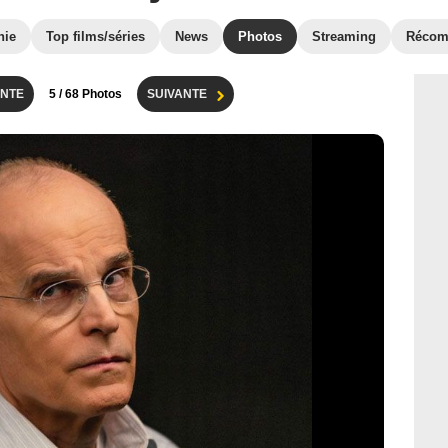
hie
Top films/séries
News
Photos
Streaming
Récom
NTE
5
/ 68 Photos
SUIVANTE