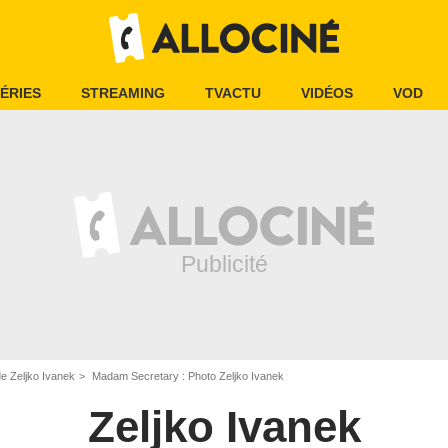
ÉRIES
STREAMING
TVACTU
VIDÉOS
VOD
e Zeljko Ivanek
Madam Secretary : Photo Zeljko Ivanek
Zeljko Ivanek