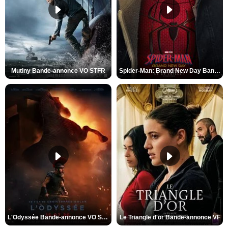
Mutiny Bande-annonce VO STFR
Spider-Man: Brand New Day Bande-annonce VO STFR
L'Odyssée Bande-annonce VO STFR
Le Triangle d'or Bande-annonce VF