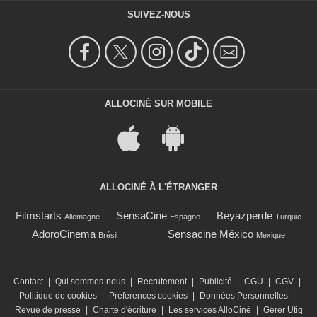
SUIVEZ-NOUS
ALLOCINÉ SUR MOBILE
ALLOCINÉ À L'ÉTRANGER
Filmstarts
SensaCine
Beyazperde
Allemagne
Espagne
Turquie
AdoroCinema
Sensacine México
Brésil
Mexique
Contact
|
Qui sommes-nous
|
Recrutement
|
Publicité
|
CGU
|
CGV
|
Politique de cookies
|
Préférences cookies
|
Données Personnelles
|
Revue de presse
|
Charte d'écriture
|
Les services AlloCiné
|
Gérer Utiq