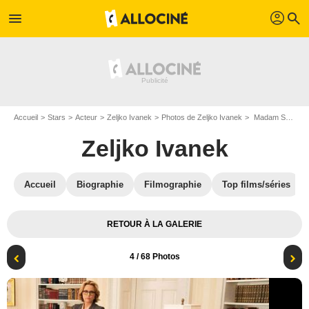
profil
menu
search
Accueil
Stars
Acteur
Zeljko Ivanek
Photos de Zeljko Ivanek
Madam Secretary : Photo Keith Carradine, Zeljko Ivanek, Tea Leoni
Zeljko Ivanek
Accueil
Biographie
Filmographie
Top films/séries
RETOUR À LA GALERIE
4
/ 68 Photos