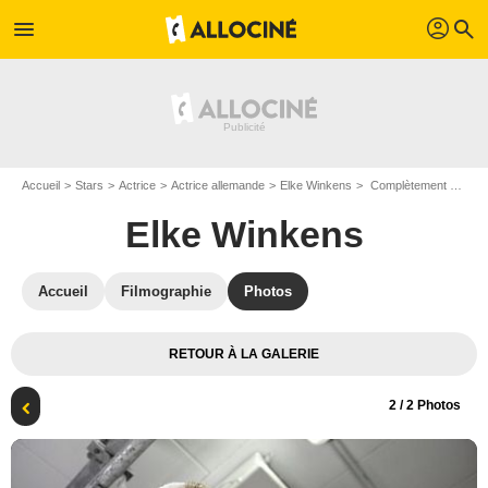
profil
menu
search
Accueil
Stars
Actrice
Actrice allemande
Elke Winkens
Complètement givrés : Photo Elke Winkens, Thorsten Merten
Elke Winkens
Accueil
Filmographie
Photos
RETOUR À LA GALERIE
2
/ 2 Photos