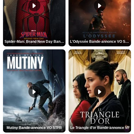
Spider-Man: Brand New Day Bande-annonce VO STFR
L'Odyssée Bande-annonce VO STFR
Mutiny Bande-annonce VO STFR
Le Triangle d'or Bande-annonce VF