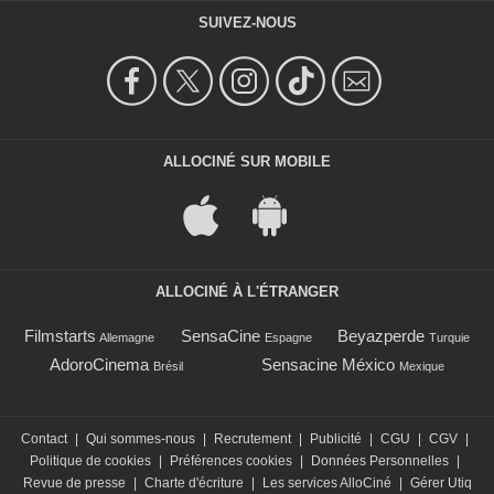
SUIVEZ-NOUS
ALLOCINÉ SUR MOBILE
ALLOCINÉ À L'ÉTRANGER
Filmstarts
SensaCine
Beyazperde
Allemagne
Espagne
Turquie
AdoroCinema
Sensacine México
Brésil
Mexique
Contact
|
Qui sommes-nous
|
Recrutement
|
Publicité
|
CGU
|
CGV
|
Politique de cookies
|
Préférences cookies
|
Données Personnelles
|
Revue de presse
|
Charte d'écriture
|
Les services AlloCiné
|
Gérer Utiq