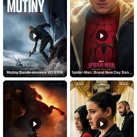
Mutiny Bande-annonce VO STFR
Spider-Man: Brand New Day Bande-annonce VO STFR