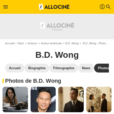
profil
menu
search
Accueil
Stars
Acteurs
Acteur américain
B.D. Wong
B.D. Wong : Photos de ses films et séries
B.D. Wong
Accueil
Biographie
Filmographie
News
Photos
Photos de B.D. Wong