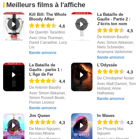
Meilleurs films à l'affiche
Kill Bill: The Whole
La Bataille de
Bloody Affair
Gaulle - Partie 2 :
J’écris ton nom
4,6
4,5
De Quentin Tarantino
De Antonin Baudry
Avec Uma Thurman,
David Carradine, Lucy
Avec Simon Abkarian,
Liu
Niels Schneider,
Anamaria Vartolomei
Bande-annonce
Bande-annonce
La Bataille de
L'Odyssée
Gaulle - partie 1 :
4,3
L'Âge de Fer
De Christopher Nolan
4,4
Avec Matt Damon, Tom
De Antonin Baudry
Holland, Anne
Avec Simon Abkarian,
Hathaway
Simon Russell Beale,
Bande-annonce
Florian Lesieur
Bande-annonce
Jim Queen
In Waves
4,3
4,2
De Marco Nguyen,
De Phuong Mai
Nicolas Athane
Nguyen