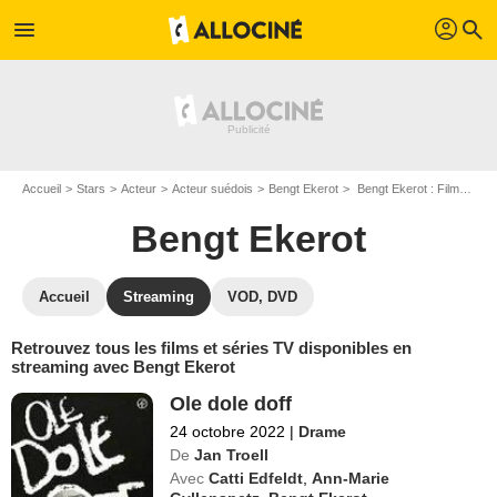
profil
menu
search
Accueil
Stars
Acteur
Acteur suédois
Bengt Ekerot
Bengt Ekerot : Films et séries online
Bengt Ekerot
Accueil
Streaming
VOD, DVD
Retrouvez tous les films et séries TV disponibles en
streaming avec Bengt Ekerot
Ole dole doff
24 octobre 2022
|
Drame
De
Jan Troell
Avec
Catti Edfeldt
,
Ann-Marie