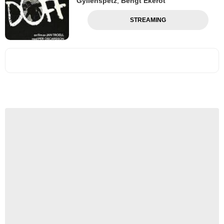
Gyllenspetz
,
Bengt Ekerot
STREAMING