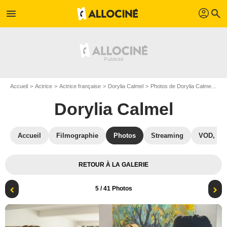
profil
menu
search
Accueil
Actrice
Actrice française
Dorylia Calmel
Photos de Dorylia Calmel
Ph
Dorylia Calmel
Accueil
Filmographie
Photos
Streaming
VOD, DV
RETOUR À LA GALERIE
5
/ 41 Photos