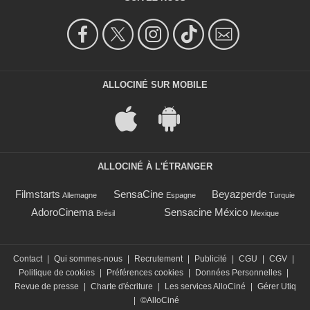
ALLOCINÉ SUR MOBILE
ALLOCINÉ À L'ÉTRANGER
Filmstarts
SensaCine
Beyazperde
Allemagne
Espagne
Turquie
AdoroCinema
Sensacine México
Brésil
Mexique
Contact
|
Qui sommes-nous
|
Recrutement
|
Publicité
|
CGU
|
CGV
|
Politique de cookies
|
Préférences cookies
|
Données Personnelles
|
Revue de presse
|
Charte d'écriture
|
Les services AlloCiné
|
Gérer Utiq
|
©AlloCiné