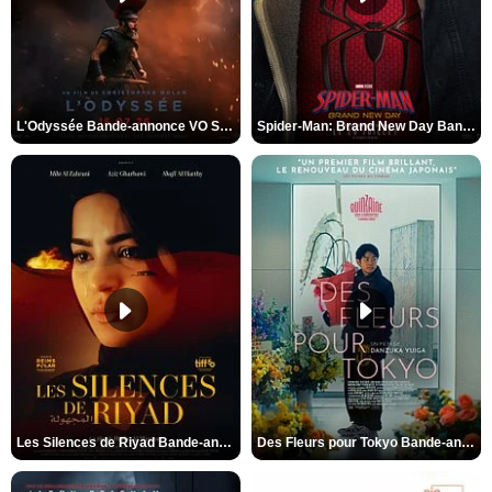
L'Odyssée Bande-annonce VO STFR
Spider-Man: Brand New Day Bande-annonce VO STFR
Les Silences de Riyad Bande-annonce VO STFR
Des Fleurs pour Tokyo Bande-annonce VO STFR