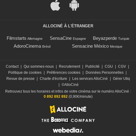
ALLOCINÉ À L'ÉTRANGER
Filmstarts
SensaCine
Beyazperde
Allemagne
Espagne
Turquie
AdoroCinema
Sensacine México
Brésil
Mexique
Contact
|
Qui sommes-nous
|
Recrutement
|
Publicité
|
CGU
|
CGV
|
Politique de cookies
|
Préférences cookies
|
Données Personnelles
|
Revue de presse
|
Charte d'écriture
|
Les services AlloCiné
|
Gérer Utiq
|
©AlloCiné
Retrouvez tous les horaires et infos de votre cinéma sur le numéro AlloCiné :
0 892 892 892
(0,90€/minute)