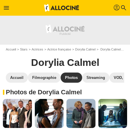
profil
menu
search
Accueil
Stars
Actrices
Actrice française
Dorylia Calmel
Dorylia Calmel : Photos de ses films et séries
Dorylia Calmel
Accueil
Filmographie
Photos
Streaming
VOD, DV
Photos de Dorylia Calmel