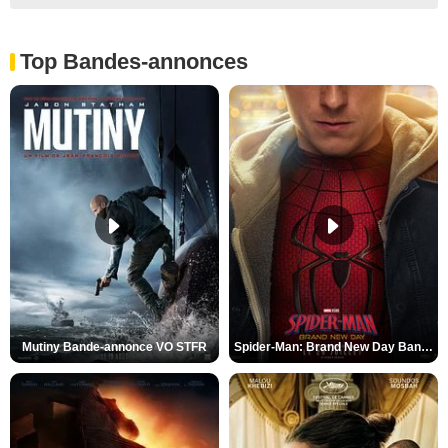
Top Bandes-annonces
Mutiny Bande-annonce VO STFR
Spider-Man: Brand New Day Bande-annonce VO STFR