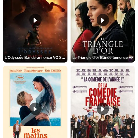
L'Odyssée Bande-annonce VO STFR
Le Triangle d'or Bande-annonce VF