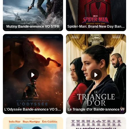
Mutiny Bande-annonce VO STFR
Spider-Man: Brand New Day Bande-annonce VO STFR
L'Odyssée Bande-annonce VO STFR
Le Triangle d'or Bande-annonce VF