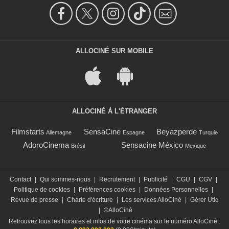
ALLOCINÉ SUR MOBILE
ALLOCINÉ À L'ÉTRANGER
Filmstarts
SensaCine
Beyazperde
Allemagne
Espagne
Turquie
AdoroCinema
Sensacine México
Brésil
Mexique
Contact
|
Qui sommes-nous
|
Recrutement
|
Publicité
|
CGU
|
CGV
|
Politique de cookies
|
Préférences cookies
|
Données Personnelles
|
Revue de presse
|
Charte d'écriture
|
Les services AlloCiné
|
Gérer Utiq
|
©AlloCiné
Retrouvez tous les horaires et infos de votre cinéma sur le numéro AlloCiné :