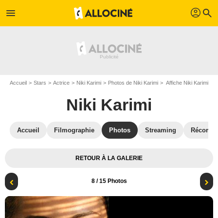
profil
menu
search
Accueil
Stars
Actrice
Niki Karimi
Photos de Niki Karimi
Affiche Niki Karimi
Niki Karimi
Accueil
Filmographie
Photos
Streaming
Récompe
RETOUR À LA GALERIE
8
/ 15 Photos