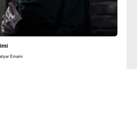
rimi
atiyar Emami