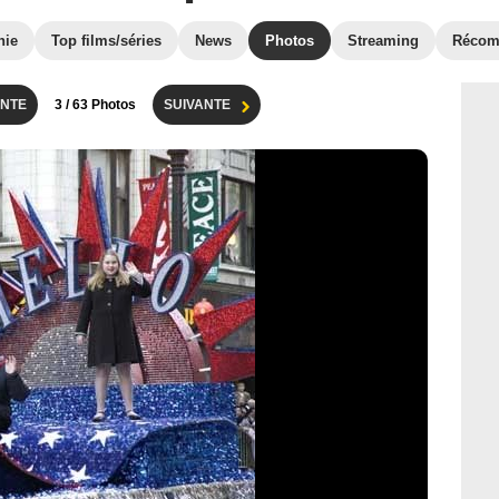
hie
Top films/séries
News
Photos
Streaming
Récom
NTE
3
/ 63 Photos
SUIVANTE