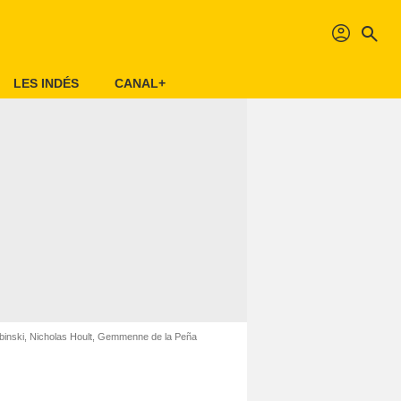
profil
search
LES INDÉS
CANAL+
binski, Nicholas Hoult, Gemmenne de la Peña