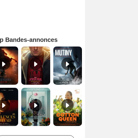
p Bandes-annonces
L'Odyssée Bande-annonce VO STFR
Spider-Man: Brand New Day Bande-annonce VO STFR
Mutiny Bande-annonce VO STFR
Les Silences de Riyad Bande-annonce VO STFR
Des Fleurs pour Tokyo Bande-annonce VO STFR
Cotton Queen Bande-annonce VO STFR