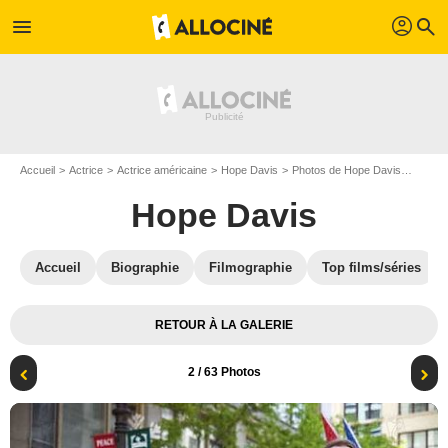
profil
menu
search
Accueil
Actrice
Actrice américaine
Hope Davis
Photos de Hope Davis
The We
Hope Davis
Accueil
Biographie
Filmographie
Top films/séries
RETOUR À LA GALERIE
2
/ 63 Photos