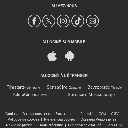
SUIVEZ-NOUS
ALLOCINÉ SUR MOBILE
ALLOCINÉ À L'ÉTRANGER
Filmstarts
SensaCine
Beyazperde
Allemagne
Espagne
Turquie
AdoroCinema
Sensacine México
Brésil
Mexique
Contact
|
Qui sommes-nous
|
Recrutement
|
Publicité
|
CGU
|
CGV
|
Politique de cookies
|
Préférences cookies
|
Données Personnelles
|
Revue de presse
|
Charte d'écriture
|
Les services AlloCiné
|
Gérer Utiq