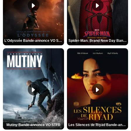
L'Odyssée Bande-annonce VO STFR
Spider-Man: Brand New Day Bande-annonce VO STFR
Mutiny Bande-annonce VO STFR
Les Silences de Riyad Bande-annonce VO STFR