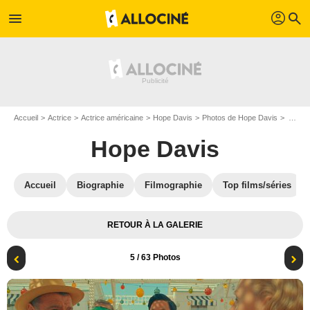
profil
menu
search
Accueil
Actrice
Actrice américaine
Hope Davis
Photos de Hope Davis
Asteroid City : Photo Hope Davis, Liev Schreiber, Stephen Park, Steve Carell
Hope Davis
Accueil
Biographie
Filmographie
Top films/séries
RETOUR À LA GALERIE
5
/ 63 Photos