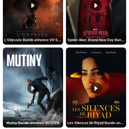
L'Odyssée Bande-annonce VO STFR
Spider-Man: Brand New Day Bande-annonce VO STFR
Mutiny Bande-annonce VO STFR
Les Silences de Riyad Bande-annonce VO STFR