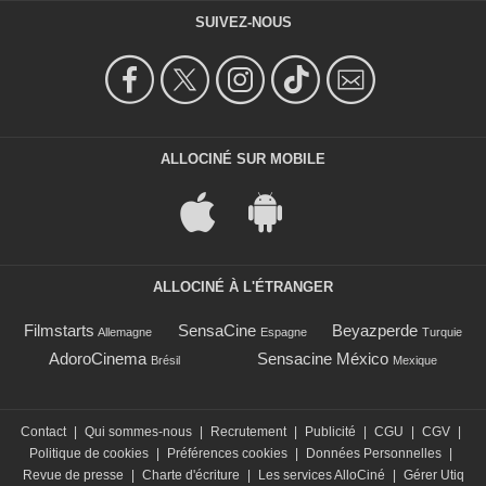
SUIVEZ-NOUS
ALLOCINÉ SUR MOBILE
ALLOCINÉ À L'ÉTRANGER
Filmstarts
SensaCine
Beyazperde
Allemagne
Espagne
Turquie
AdoroCinema
Sensacine México
Brésil
Mexique
Contact
|
Qui sommes-nous
|
Recrutement
|
Publicité
|
CGU
|
CGV
|
Politique de cookies
|
Préférences cookies
|
Données Personnelles
|
Revue de presse
|
Charte d'écriture
|
Les services AlloCiné
|
Gérer Utiq